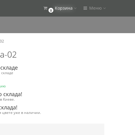
Корзина
Меню
0
02
a-02
 складе
а складе
цию
о склада!
 в Киеве.
склада!
м цвете уже в наличии.