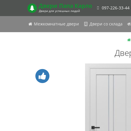
Двери
Папа Карло
097-226-33-44
Двери для успешных людей
Межкомнатные двери
Двери со склада
Две