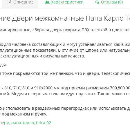
Описание
Характеристики
Отзывы (0)
ние Двери межкомнатные Папа Карло Te
аминированные, сборная дверь покрыта ПВХ пленкой в цвете а
 для человека составляющих и могут устанавливаться как в ж
луатационные показатели. В отличие от шпона или натурально
 эксплуатационных и визуальных качеств.
оды.
 тоже покрываются той же пленкой, что и двери. Телескопиче
- 610, 710, 810 и 910х2000 мм под проемы размерами 700,800,90
нний. Модели с черным стеклом идут под заказ. Так же можно п
о использовать в раздвижных перегородках или использовать д
 под механизм и ручку.
вери
,
папа карло
,
tetra 02