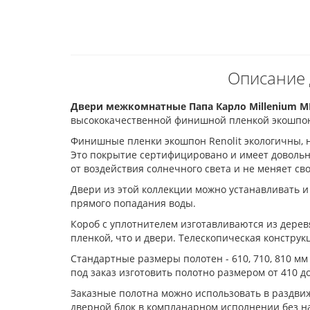
Описание 
Двери межкомнатные Папа Карло Millenium M
высококачественной финишной пленкой экошпоно
Финишные пленки экошпон Renolit экологичны, н
Это покрытие сертифицировано и имеет довольн
от воздействия солнечного света и не меняет св
Двери из этой коллекции можно устанавливать и 
прямого попадания воды.
Короб с уплотнителем изготавливаются из дере
пленкой, что и двери. Телескопическая констру
Стандартные размеры полотен - 610, 710, 810 мм
под заказ изготовить полотно размером от 410 д
Заказные полотна можно использовать в раздвиж
дверной блок в компланарном исполнении без на