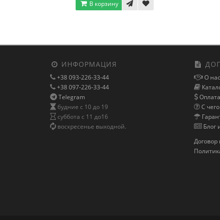
В корзину
ИНФОРМАЦИЯ
ДОП
+38 093-226-33-44
О нас
+38 097-226-33-44
Катало
Telegram
Оплата 
будние с 10 до 19
С чего
суббота с 11 до16
Гаран
воскресенье выходной.
Блог 
Договор 
Политик