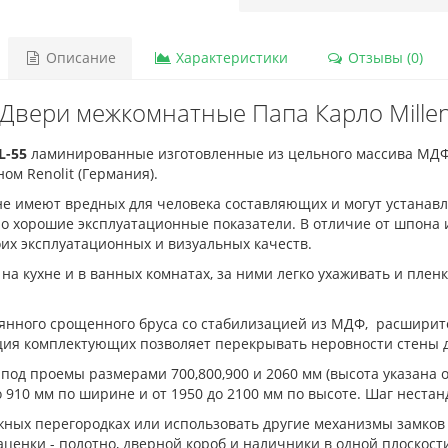
Описание
Характеристики
Отзывы (0)
Двери межкомнатные Папа Карло Mille
L-55
ламинированные изготовленные из цельного массива МДФ
м Renolit (Германия).
е имеют вредных для человека составляющих и могут устанавл
о хорошие эксплуатационные показатели. В отличие от шпона и
оих эксплуатационных и визуальных качеств.
на кухне и в ванных комнатах, за ними легко ухаживать и пленк
вянного срощенного бруса со стабилизацией из МДФ, расшири
кция комплектующих позволяет перекрывать неровности стены д
 под проемы размерами 700,800,900 и 2060 мм (высота указана 
о 910 мм по ширине и от 1950 до 2100 мм по высоте. Шаг нестан
ных перегородках или использовать другие механизмы замков 
ценки - полотно, дверной короб и наличники в одной плоскост