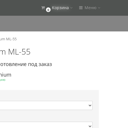
Корзина
Меню
0
ium ML-55
um ML-55
готовление под заказ
enium
цию