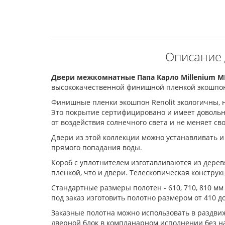
Описание 
Двери межкомнатные Папа Карло Millenium M
высококачественной финишной пленкой экошпоно
Финишные пленки экошпон Renolit экологичны, н
Это покрытие сертифицировано и имеет довольн
от воздействия солнечного света и не меняет св
Двери из этой коллекции можно устанавливать и 
прямого попадания воды.
Короб с уплотнителем изготавливаются из дере
пленкой, что и двери. Телескопическая констру
Стандартные размеры полотен - 610, 710, 810 мм
под заказ изготовить полотно размером от 410 д
Заказные полотна можно использовать в раздвиж
дверной блок в компланарном исполнении без на