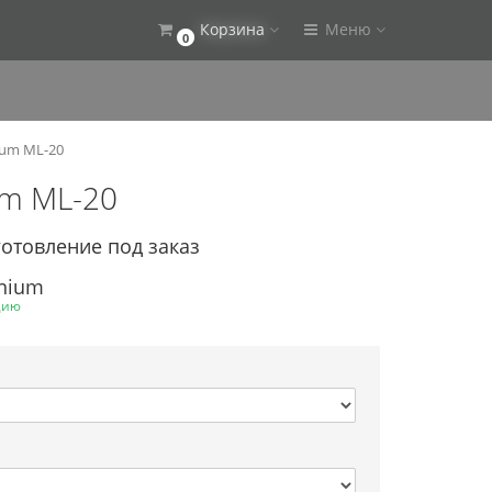
Корзина
Меню
0
ium ML-20
um ML-20
готовление под заказ
enium
цию