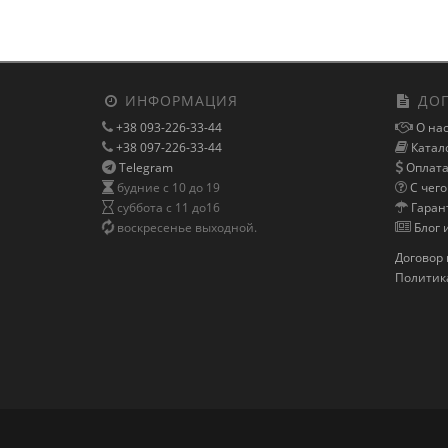
ИНФОРМАЦИЯ
ДОП
+38 093-226-33-44
О нас
+38 097-226-33-44
Катало
Telegram
Оплата 
будние с 10 до 19
С чего
суббота с 11 до16
Гаран
воскресенье выходной.
Блог 
Договор 
Политик