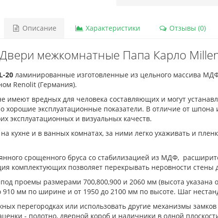
Описание
Характеристики
Отзывы (0)
Двери межкомнатные Папа Карло Mille
L-20
ламинированные изготовленные из цельного массива МДФ
м Renolit (Германия).
е имеют вредных для человека составляющих и могут устанавл
о хорошие эксплуатационные показатели. В отличие от шпона и
оих эксплуатационных и визуальных качеств.
на кухне и в ванных комнатах, за ними легко ухаживать и пленк
вянного срощенного бруса со стабилизацией из МДФ, расшири
кция комплектующих позволяет перекрывать неровности стены д
 под проемы размерами 700,800,900 и 2060 мм (высота указана 
о 910 мм по ширине и от 1950 до 2100 мм по высоте. Шаг нестан
ных перегородках или использовать другие механизмы замков 
ценки - полотно, дверной короб и наличники в одной плоскост