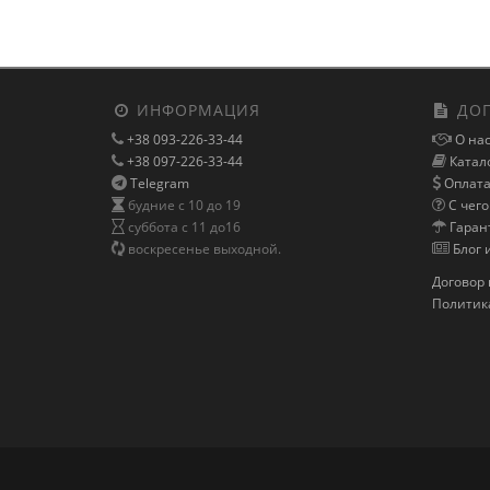
ИНФОРМАЦИЯ
ДОП
+38 093-226-33-44
О нас
+38 097-226-33-44
Катало
Telegram
Оплата 
будние с 10 до 19
С чего
суббота с 11 до16
Гаран
воскресенье выходной.
Блог 
Договор 
Политик