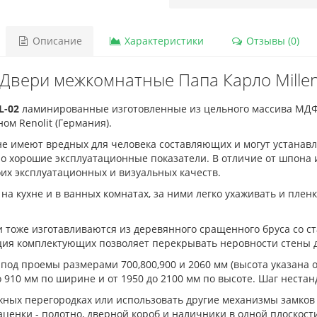
Описание
Характеристики
Отзывы (0)
Двери межкомнатные Папа Карло Mille
L-02
ламинированные изготовленные из цельного массива МДФ
м Renolit (Германия).
е имеют вредных для человека составляющих и могут устанавл
о хорошие эксплуатационные показатели. В отличие от шпона и
оих эксплуатационных и визуальных качеств.
на кухне и в ванных комнатах, за ними легко ухаживать и пленк
и тоже изготавливаются из деревянного сращенного бруса со 
кция комплектующих позволяет перекрывать неровности стены д
 под проемы размерами 700,800,900 и 2060 мм (высота указана 
о 910 мм по ширине и от 1950 до 2100 мм по высоте. Шаг нестан
ных перегородках или использовать другие механизмы замков 
ценки - полотно, дверной короб и наличники в одной плоскост