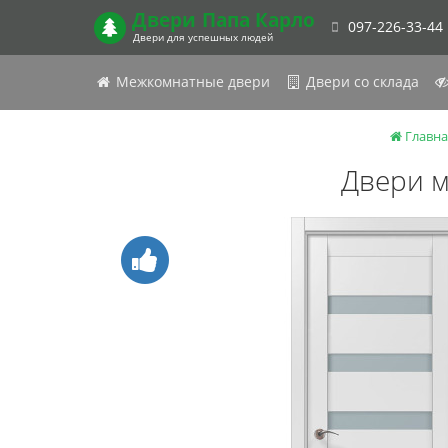
Двери
Папа Карло
097-226-33-44
Двери для успешных людей
Межкомнатные двери
Двери со склада
Главна
Двери м