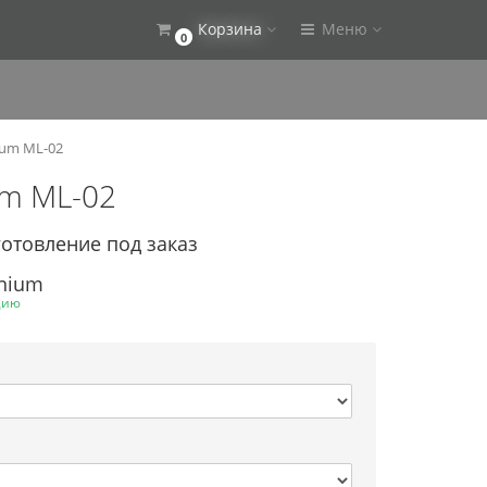
Корзина
Меню
0
ium ML-02
um ML-02
готовление под заказ
enium
цию