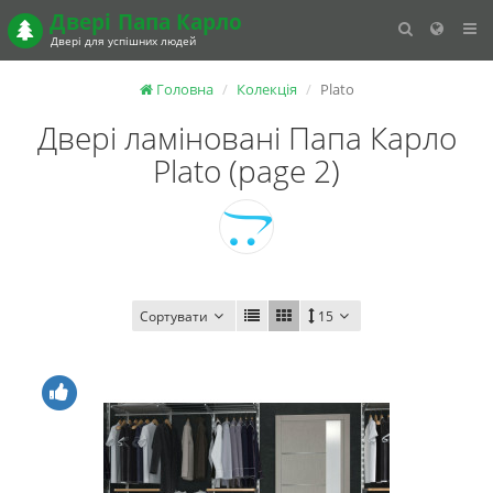
Двері
Папа Карло
Двері для успішних людей
Головна
Колекція
Plato
Двері ламіновані Папа Карло
Plato (page 2)
Сортувати
15