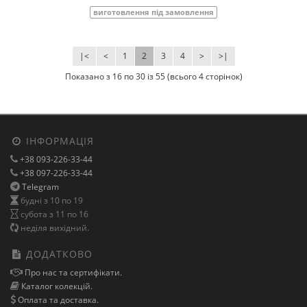
виготовлення під замовлення
|<
<
1
2
3
4
>
>|
Показано з 16 по 30 із 55 (всього 4 сторінок)
ІНФОРМАЦІЯ
+38 093-226-33-44
+38 097-226-33-44
Telegram
будні з 10 по 19
субота з 11 по 16
неділя вихідний.
ДОДАТКОВО
Про нас та сертифікати.
Каталог колекцій.
Оплата та доставка.