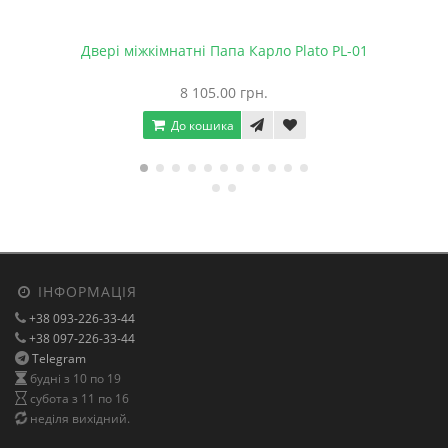
Двері міжкімнатні Папа Карло Plato PL-01
8 105.00 грн.
До кошика
ІНФОРМАЦІЯ
+38 093-226-33-44
+38 097-226-33-44
Telegram
будні з 10 по 19
субота з 11 по 16
неділя вихідний.