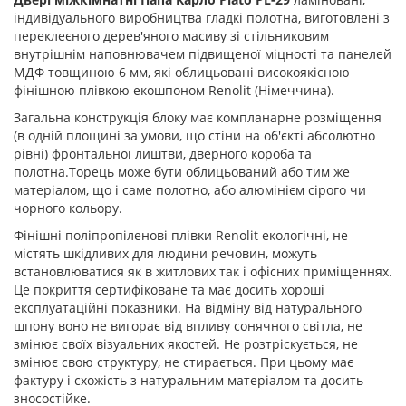
індивідуального виробництва гладкі полотна, виготовлені з
переклеєного дерев'яного масиву зі стільниковим
внутрішнім наповнювачем підвищеної міцності та панелей
МДФ товщиною 6 мм, які облицьовані високоякісною
фінішною плівкою екошпоном Renolit (Німеччина).
Загальна конструкція блоку має компланарне розміщення
(в одній площині за умови, що стіни на об'єкті абсолютно
рівні) фронтальної лиштви, дверного короба та
полотна.Торець може бути облицьований або тим же
матеріалом, що і саме полотно, або алюмінієм сірого чи
чорного кольору.
Фінішні поліпропіленові плівки Renolit екологічні, не
містять шкідливих для людини речовин, можуть
встановлюватися як в житлових так і офісних приміщеннях.
Це покриття сертифіковане та має досить хороші
експлуатаційні показники. На відміну від натурального
шпону воно не вигорає від впливу сонячного світла, не
змінює своїх візуальних якостей. Не розтріскується, не
змінює свою структуру, не стирається. При цьому має
фактуру і схожість з натуральним матеріалом та досить
зносостійке.