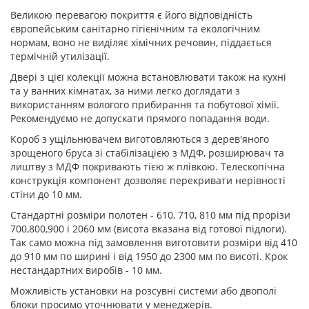
Великою перевагою покриття є його відповідність
європейським санітарно гігієнічним та екологічним
нормам, воно не виділяє хімічних речовин, піддається
термічній утилізації.
Двері з цієї колекції можна встановлювати також на кухні
та у ванних кімнатах, за ними легко доглядати з
використанням вологого прибирання та побутової хімії.
Рекомендуємо не допускати прямого попадання води.
Короб з ущільнювачем виготовляються з дерев'яного
зрощеного бруса зі стабілізацією з МДФ, розширювач та
лиштву з МДФ покривають тією ж плівкою. Телескопічна
конструкція компонент дозволяє перекривати нерівності
стіни до 10 мм.
Стандартні розміри полотен - 610, 710, 810 мм під прорізи
700,800,900 і 2060 мм (висота вказана від готової підлоги).
Так само можна під замовлення виготовити розміри від 410
до 910 мм по ширині і від 1950 до 2300 мм по висоті. Крок
нестандартних виробів - 10 мм.
Можливість установки на розсувні системи або двополі
блоки просимо уточнювати у менеджерів.