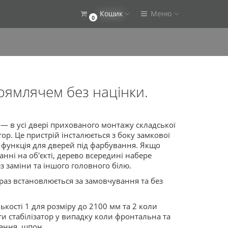
Кошик
Меню
0
рямлячем без націнки.
— в усі двері прихованого монтажу складської
ор. Це пристрій інсталюється з боку замкової
 функція для дверей під фарбування. Якщо
нні на об'єкті, дерево всередині набере
з заміни та іншого головного білю.
араз встановлюється за замовчування та без
ькості 1 для розміру до 2100 мм та 2 коли
и стабілізатор у випадку коли фронтальна та
вання, шпон.