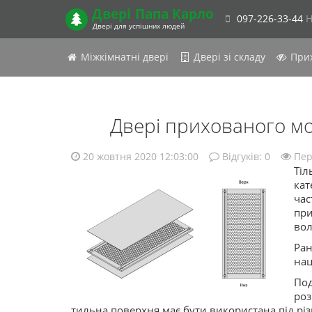
Двері
Папа Карло
097-226-33-44
Н
Двері для успішних людей
Міжкімнатні двері
Двері зі складу
Прих
Двері прихованого мо
20 жовтня 2020 12:03:00
Відгуків:
0
Пер
Тіл
кат
час
при
вол
Ран
нац
Под
роз
тильна поверхня має бути використана під різ