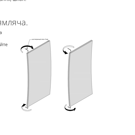
ямляча.
а
айте