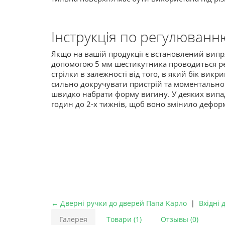
Інструкція по регулюванн
Якщо на вашій продукції є встановлений випря
допомогою 5 мм шестикутника проводиться р
стрілки в залежності від того, в який бік ви
сильно докручувати пристрій та моментально ч
швидко набрати форму вигину. У деяких випадк
годин до 2-х тижнів, щоб воно змінило деформ
← Дверні ручки до дверей Папа Карло
|
Вхідні 
Галерея
Товари (1)
Отзывы (0)