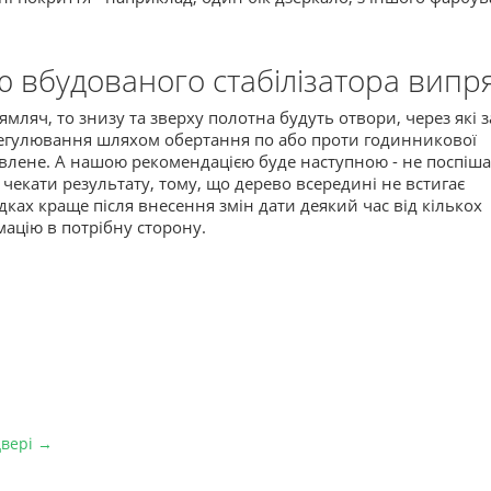
ю вбудованого стабілізатора випр
мляч, то знизу та зверху полотна будуть отвори, через які з
егулювання шляхом обертання по або проти годинникової
кривлене. А нашою рекомендацією буде наступною - не поспіш
екати результату, тому, що дерево всередині не встигає
ах краще після внесення змін дати деякий час від кількох
ацію в потрібну сторону.
двері →