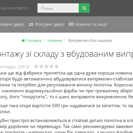
аші контакти
овані двері
Розсувні двері
Новини та акції
Головна
Новини
Випрямляч без націнки
нтажу зі складу з вбудованим вип
еглядів: 25518
ьки що від фабрики прилетіла ще одна дуже хороша новина 
егорії буде автоматично вбудовуватися випрямляч-стабілізат
тини та потрібен для регулювання вигину полотна. Корисна
 нанесенні водоемульсійної фарби чи при тривалому зберіга
огу, його "покрутить", то є шанс виправити викривлення, бе
іше така опція вартістю 500 грн надавалася за запитом, то з
інки.
ібні пристрої встановлюються в стойові деталі полотна в кіл
мір дорівнює чи перевищує. Так само рекомендуємо замовит
ні покриття - наприклад, один бік дзеркало, з іншого фарбу