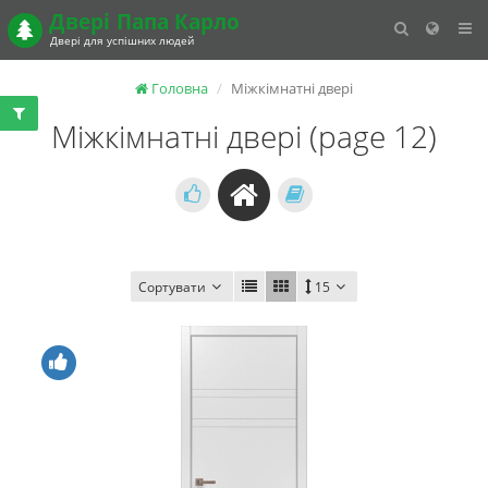
Двері
Папа Карло
Двері для успішних людей
Головна
Міжкімнатні двері
Міжкімнатні двері (page 12)
Сортувати
15