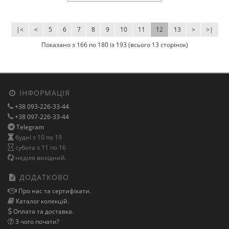
|<
<
5
6
7
8
9
10
11
12
13
>
>|
Показано з 166 по 180 із 193 (всього 13 сторінок)
ІНФОРМАЦІЯ
+38 093-226-33-44
+38 097-226-33-44
Telegram
будні з 10 по 19
субота з 11 по 16
неділя вихідний.
ДОДАТКОВО
Про нас та сертифікати.
Каталог колекцій.
Оплата та доставка.
З чого почати?